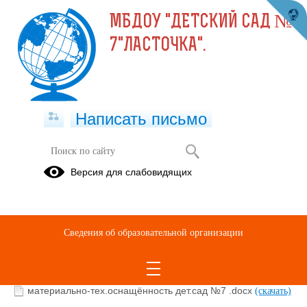
МБДОУ "ДЕТСКИЙ САД №
7"ЛАСТОЧКА".
Написать письмо
Версия для слабовидящих
Материально-техническое
обеспечение образовательной
деятельности, в том числе в
отношении инвалидов и лиц с
Сведения об образовательной организации
ограниченными возможностями
здоровья
материально-тех.оснащённость дет.сад №7 .docx
(скачать)