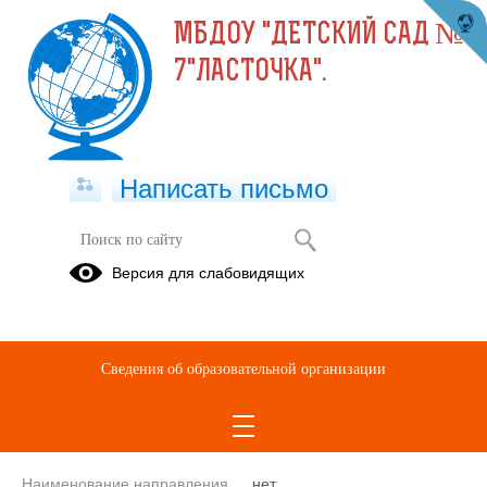
МБДОУ "ДЕТСКИЙ САД №
7"ЛАСТОЧКА".
Написать письмо
Изиева Умугайбат
Версия для слабовидящих
Магомедгаджиевн
E-mail
lastochkaizieva@mail.ru
Сведения об образовательной организации
Телефон
8(928)556-40-05
Ученая степень
нет
Ученое звание
нет
Наименование направления
нет